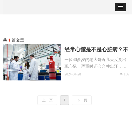
共
1
篇文章
经常心慌是不是心脏病？不
要害怕！这个患者的例子值
一位40多岁的老大哥近几天反复出
现心慌，严重时还会合并出汗，害
得借鉴
怕自己得了心脏病便来心内科检
2024-04-28
넶
136
查。
患者急着要做一个心脏造影，看看
心血管到底有没有堵塞。可医生却
上一页
1
劝他先不要着急，因为化验中除了
下一页
甲状腺功能显示甲亢外，各项心脏
指标均没有异常。于是，医生建议
他先去内分泌科治疗甲亢。