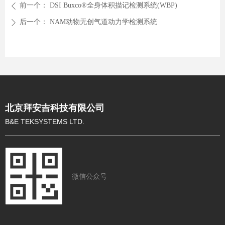
前一个：
DSI Buxco®全身体积描记检测系统(WBP)
ꄴ
后一个：
NAM动物无创气道动力学检测系统
ꄲ
北京拜安吉科技有限公司
B&E TEKSYSTEMS LTD.
微信公众号