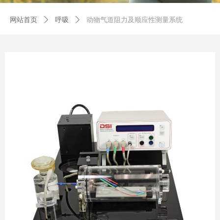
网站首页
ꄲ
呼吸
ꄲ
动物气道阻力及顺应性测量系统