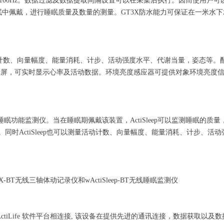
100Hz。数据过滤及数据提取间隔设置可以在采集后执行。因而使用户可
中佩戴，进行睡眠质量及数量的测量。GT3X防水能力可保证在一米水下承受3
测量活动计数、向量幅度、能量消耗、计步、活动强度水平、代谢当量，姿态
配有OLED显示屏，可实时显示心率及活动数据。环境亮度感应器可提供对象环境亮度信息
raph)的睡眠功能监测仪。当在睡眠期佩戴该装置，ActiSleep可以监测
时ActiSleep也可以测量活动计数、向量幅度、能量消耗、计步、活
BT无线三轴体动记录仪和wActiSleep-BT无线睡眠监测仪
 体动记录仪, 与 ActiLife 软件平台相连接, 该设备在提供先进的通讯连接，