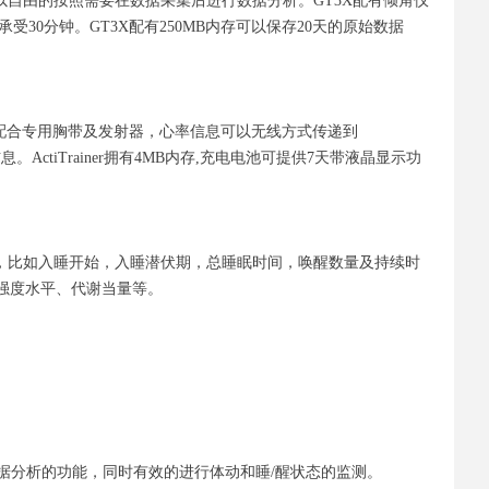
以自由的按照需要在数据采集后进行数据分析。GT3X配有倾角仪
0分钟。GT3X配有250MB内存可以保存20天的原始数据
等。配合专用胸带及发射器，心率信息可以无线方式传递到
。ActiTrainer拥有4MB内存,充电电池可提供7天带液晶显示功
睡眠的质量，比如入睡开始，入睡潜伏期，总睡眠时间，唤醒数量及持续时
动强度水平、代谢当量等。
数据获取以及数据分析的功能，同时有效的进行体动和睡/醒状态的监测。